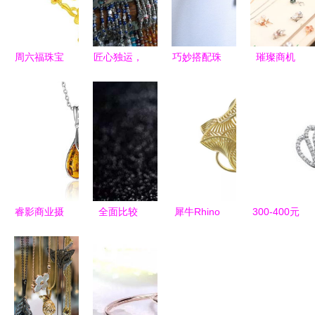
周六福珠宝
匠心独运，
巧妙搭配珠
璀璨商机
与黄金回收
腕间风情
宝首饰与文
中国珠宝玉
市场分析
——探秘精
具用品，焕
石首饰行业
兼论文具用
品木珠手镯
发年轻光彩
协会引领零
品零售的行
零售店的时
与精致美感
售业发展新
业对比
尚珠宝市场
篇章
睿影商业摄
全面比较
犀牛Rhino
300-400元
影 点亮产
哪个珠宝零
3D珠宝首
宝石首饰选
品视觉的专
售商的翡翠
饰设计精品
购指南 价
业艺术
戒指最值得
课程 暑期
格查询与比
购买？
课火热预约
价攻略