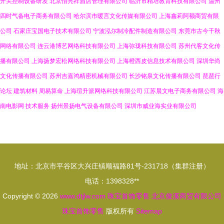
开关控制设备研发
北京怡亮祥酒店管理有限公司
临沂市精培教育科技有限公司
温州
四时气备电子商务有限公司
哈尔滨市暖言文化传媒有限公司
上海鑫莉阿额商贸有限
公司
石家庄宝国电子技术有限公司
宁波泓尔制冷配件制造有限公司
东莞市古今千秋
网络有限公司
连云港博艺网络科技有限公司
上海弥珑科技有限公司
苏州代客文化传
播有限公司
上海扬梦宏松网络科技有限公司
上海橙西皮信息技术有限公司
深圳华尚
文化传播有限公司
苏州吉嘉鸿精密机械有限公司
长沙铭泉文化传播有限公司
琵琶行
论坛
建筑材料
周易算命
上海瑄升派网络科技有限公司
江苏晨文电子商务有限公司
海
南电影网
技术服务
扬州景扬电气设备有限公司
深圳市威业海实业有限公司
地址：北京市平谷区大兴庄镇顺福路81号-231718（集群注册）
电话：1398328**
Copyright © 2026
www.dtjlw.com
珠宝首饰零售
北京俊溪商贸有限公司
珠宝首饰零售
版权所有
Sitemap