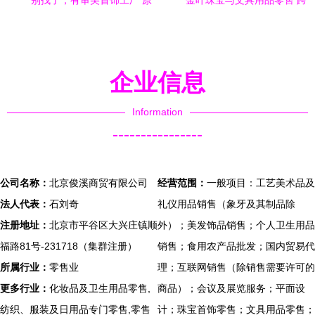
别找了，有审美首饰工厂 原
金叶珠宝与文具用品零售 跨
创开发与小单定制，打造独
界融合的新零售之路
特珠宝魅力
企业信息
Information
----------------
公司名称：
北京俊溪商贸有限公司
经营范围：
一般项目：工艺美术品及
法人代表：
石刘奇
礼仪用品销售（象牙及其制品除
注册地址：
北京市平谷区大兴庄镇顺
外）；美发饰品销售；个人卫生用品
福路81号-231718（集群注册）
销售；食用农产品批发；国内贸易代
所属行业：
零售业
理；互联网销售（除销售需要许可的
更多行业：
化妆品及卫生用品零售,
商品）；会议及展览服务；平面设
纺织、服装及日用品专门零售,零售
计；珠宝首饰零售；文具用品零售；