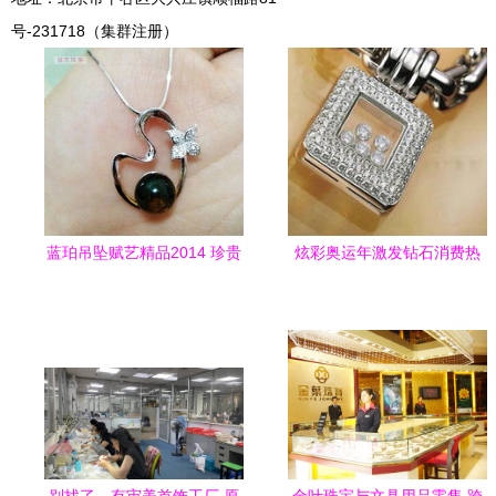
号-231718（集群注册）
蓝珀吊坠赋艺精品2014 珍贵
炫彩奥运年激发钻石消费热
天然蜜珀与文具传承匠心之
饰价格销量齐升助力零售增
美
长