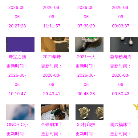
一坊时尚饰
2026-08-
刻 中宝协
2026-08-
售橱窗的艺
2026-08-
织莺女装携
2026-08-
品加盟与文
06
视角下的转
06
06
术
手戴呗珠宝
06
具用品零售
20:27:28
型升级之路
11:11:57
07:36:29
与文具零售
00:03:37
的深层整合
的多元商机
之道
珠宝之韵
2021年珠
2021十大
荟华楼与周
高端零售圈
更新时间：
宝首饰零售
更新时间：
更新时间：
翡翠品牌
更新时间：
大福 珠宝
的名片哲学
2026-08-
项目市场分
2026-08-
TOP排行榜
2026-08-
首饰零售品
2026-08-
06
06
析
与翡翠成品
06
牌深度对比
06
10:10:47
20:43:41
选购指南
00:43:23
00:50:43
解析
ONCHIC小
金银铜加工
3D打印技
周六福珠宝
心诗创新首
更新时间：
更新时间：
首饰厂 珠
更新时间：
术 引领珠
与黄金回收
更新时间：