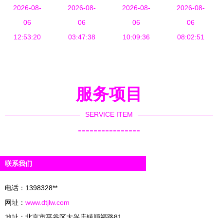
饰新零售，
2026-08-
宝首饰零售
2026-08-
宝首饰与文
2026-08-
2026-08-
市场分析
珠宝行业迎
06
的全链条破
06
具用品零售
06
兼论文具用
06
12:53:20
来“小心
03:47:38
局之道
10:09:36
的变革
品零售的行
08:02:51
机”变革
业对比
服务项目
SERVICE ITEM
----------------
联系我们
电话：1398328**
网址：
www.dtjlw.com
地址：北京市平谷区大兴庄镇顺福路81