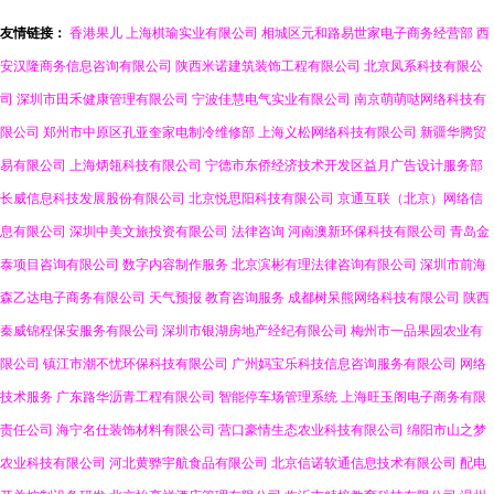
友情链接：
香港果儿
上海棋瑜实业有限公司
相城区元和路易世家电子商务经营部
西
安汉隆商务信息咨询有限公司
陕西米诺建筑装饰工程有限公司
北京凤系科技有限公
司
深圳市田禾健康管理有限公司
宁波佳慧电气实业有限公司
南京萌萌哒网络科技有
限公司
郑州市中原区孔亚奎家电制冷维修部
上海义松网络科技有限公司
新疆华腾贸
易有限公司
上海炳瓴科技有限公司
宁德市东侨经济技术开发区益月广告设计服务部
长威信息科技发展股份有限公司
北京悦思阳科技有限公司
京通互联（北京）网络信
息有限公司
深圳中美文旅投资有限公司
法律咨询
河南澳新环保科技有限公司
青岛金
泰项目咨询有限公司
数字内容制作服务
北京滨彬有理法律咨询有限公司
深圳市前海
森乙达电子商务有限公司
天气预报
教育咨询服务
成都树呆熊网络科技有限公司
陕西
秦威锦程保安服务有限公司
深圳市银湖房地产经纪有限公司
梅州市一品果园农业有
限公司
镇江市潮不忧环保科技有限公司
广州妈宝乐科技信息咨询服务有限公司
网络
技术服务
广东路华沥青工程有限公司
智能停车场管理系统
上海旺玉阁电子商务有限
责任公司
海宁名仕装饰材料有限公司
营口豪情生态农业科技有限公司
绵阳市山之梦
农业科技有限公司
河北黄骅宇航食品有限公司
北京信诺软通信息技术有限公司
配电