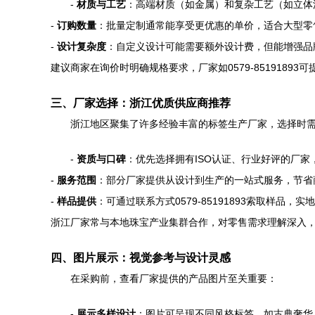
-
材质与工艺
：高端材质（如金属）和复杂工艺（如立体
-
订购数量
：批量定制通常能享受更优惠的单价，适合大型零
-
设计复杂度
：自定义设计可能需要额外设计费，但能增强品
建议商家在询价时明确规格要求，厂家如0579-8519189
三、厂家选择：浙江优质供应商推荐
浙江地区聚集了许多经验丰富的标签生产厂家，选择时
-
资质与口碑
：优先选择拥有ISO认证、行业好评的厂家
-
服务范围
：部分厂家提供从设计到生产的一站式服务，节省
-
样品提供
：可通过联系方式0579-85191893索取样品，
浙江厂家常与本地珠宝产业集群合作，对零售需求理解深入
四、图片展示：视觉参考与设计灵感
在采购前，查看厂家提供的产品图片至关重要：
-
展示多样设计
：图片可呈现不同风格标签，如古典奢华