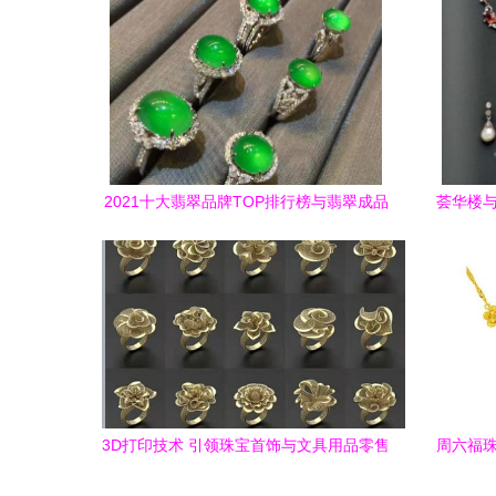
2021十大翡翠品牌TOP排行榜与翡翠成品
荟华楼与
选购指南
3D打印技术 引领珠宝首饰与文具用品零售
周六福珠
的变革