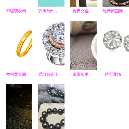
不强调材料
韩风简约，
跨界交融
维琴察国际
价值的珠宝
点睛之饰
中国珠宝玉
珠宝展
时代 一场
微镶嵌多色
石首饰行业
2010 全球
美学与情感
宝石耳钉，
协会与文具
珠宝零售的
价值的变革
点亮日常时
用品零售的
新风向标
尚
创新探索
六福黄金回
翠绿首饰王
璀璨传承
锆石耳饰
收价格详解
者归来，点
亚西亚珠宝
天然宝石的
计价方式与
晶国粹闪耀
红玛瑙手串
璀璨之选，
注意事项
展场
的批发与零
珠宝首饰零
售艺术
售新风尚